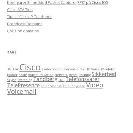
Konfigurer Embedded Packet Capture (EPC) på Cisco IOS
Cisco ATA Tips
Tips til Cisco IP-Telefoner
Broadcast Domains
Collision domains
TAGS
Cisco
3G
ATA
Codec
Computerworld
fax
HD Voice
IP-Telefon
Sikkerhed
Jabber
Kode
kommunikation
Netværk
Reset
Routing
Tandberg
Telefonsvarer
Skype
Switching
TDC
Video
TelePresence
Telepresense
Teleudbydere
Voicemail
https://infantcore.com/best-double-stroller/
seo reseller program