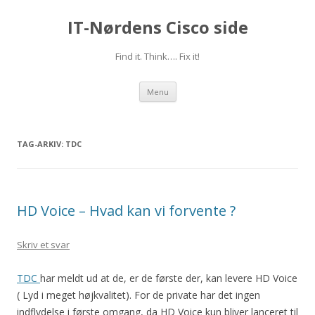
IT-Nørdens Cisco side
Find it. Think…. Fix it!
Videre
Menu
til
indhold
TAG-ARKIV:
TDC
HD Voice – Hvad kan vi forvente ?
Skriv et svar
TDC
har meldt ud at de, er de første der, kan levere HD Voice
( Lyd i meget højkvalitet). For de private har det ingen
indflydelse i første omgang, da HD Voice kun bliver lanceret til