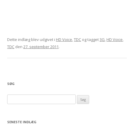
Dette indlæg blev udgivet i
HD Voice
,
TDC
og tagget
3G
,
HD Voice
,
TDC
den
27. september 2011
.
SØG
Søg
efter:
SENESTE INDLÆG